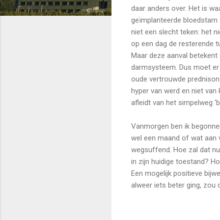
daar anders over. Het is wa
geïmplanteerde bloedstam - 
niet een slecht teken: het 
op een dag de resterende t
Maar deze aanval betekent o
darmsysteem. Dus moet er s
oude vertrouwde prednison. W
hyper van werd en niet van k
afleidt van het simpelweg '
Vanmorgen ben ik begonnen 
wel een maand of wat aan v
wegsuffend. Hoe zal dat nu
in zijn huidige toestand? H
Een mogelijk positieve bijwe
alweer iets beter ging, zou 