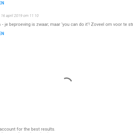
EN
16 april 2019 om 11:10
- je beproeving is zwaar; maar 'you can do it'! Zoveel om voor te strij
EN
account for the best results.