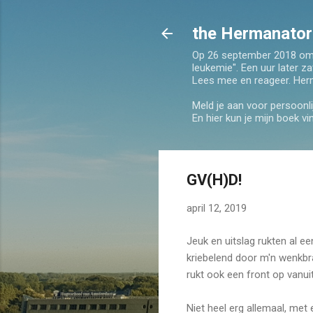
the Hermanator 
Op 26 september 2018 om 13
leukemie". Een uur later za
Lees mee en reageer. Her
Meld je aan voor persoonli
En hier kun je mijn boek v
GV(H)D!
april 12, 2019
Jeuk en uitslag rukten al e
kriebelend door m'n wenkbr
rukt ook een front op vanuit
Niet heel erg allemaal, met