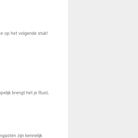
te op het volgende stuk!
elijk brengt het je Rust,
gasten zijn kennelijk