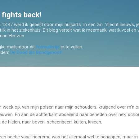
Doorgaan naar hoofdcontent
fights back!
:47 werd ik gebeld door mijn huisarts. In een zin: "slecht nieuws, j
t ik in het ziekenhuis. Dit blog vertelt wat ik meemaak, wat ik voel en 
man Hintzen
jke mails door dit
formuliertje
in te vullen.
inden:
De Dood als Bondgenoot!
en week op, van mijn polsen naar mijn schouders, kruipend over m'n o
auwen. En aan de achterkant abseilend naar beneden over nek, scho
 de hielen, naar boven, scheenbeen, kuiten, knieen.
 een beetje vaselinecreme was het allemaal wel te behappen, maar in