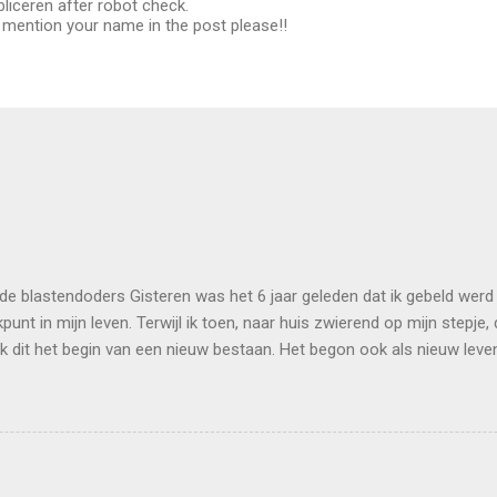
bliceren after robot check.
mention your name in the post please!!
de blastendoders Gisteren was het 6 jaar geleden dat ik gebeld werd 
punt in mijn leven. Terwijl ik toen, naar huis zwierend op mijn stepje, 
k dit het begin van een nieuw bestaan. Het begon ook als nieuw leven.
fuusleidingen mij als navelstrengen verbonden met het kloppende har
laps weer de wereld ingesmeten. Glibberend en glijdend over de ijsba
taat om te staan of te lopen, daarna niet wetend wie ik was of wat ik 
estaan. Net als een baby ontving ik vaccins om mijn nieuwe immuu
zonder veel resultaat - en moest ik leren te praten in de taal van mijn 