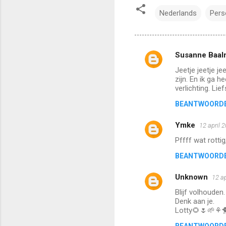
Nederlands
Pers
Susanne Baal
R
Jeetje jeetje j
e
zijn. En ik ga 
a
verlichting. Lie
c
BEANTWOORD
t
Ymke
12 april 
i
Pffff wat rotti
e
BEANTWOORD
s
Unknown
12 a
Blijf volhouden.
Denk aan je.
Lotty🌻🌷🌱⚘