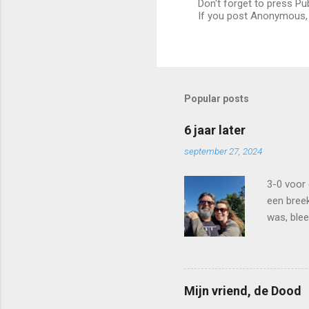
Don't forget to press Pu
E
If you post Anonymous, 
e
n
r
e
a
c
t
Popular posts
i
e
p
6 jaar later
o
september 27, 2024
s
t
e
3-0 voor 
n
een breek
was, blee
waarin in
ik plotsk
niet in s
nieuwe b
Mijn vriend, de Dood
- helaas 