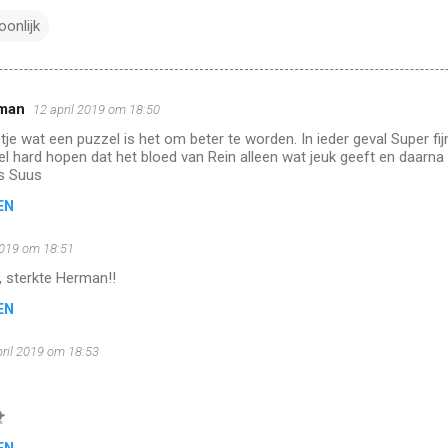
oonlijk
man
12 april 2019 om 18:50
eetje wat een puzzel is het om beter te worden. In ieder geval Super f
heel hard hopen dat het bloed van Rein alleen wat jeuk geeft en daar
fs Suus
EN
2019 om 18:51
g, sterkte Herman!!
EN
pril 2019 om 18:53
