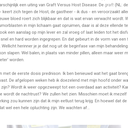
arschijnlijk een uiting van Graft Versus Host Disease. De
graft
(NL: de
keert zich tegen de Host, de gastheer - ik dus - en veroorzaakt alle
nieuwe bloed roert zich blijkbaar en dat is wat ervan verwacht wordt.
umorblasten in mijn lichaam gaat opruimen, daar is al deze ellende 
ok een aanslag op mijn lever en zal vroeg of laat leiden tot het dis
nel en hard worden ingegrepen. En dat gebeurt in de vorm van een f
ellicht herinner je je dat nog uit de beginfase van mijn behandeling:
on slapen. Wel balen, in plaats van minder pillen, alleen maar weer m
beter' worden.
met de eerste dosis prednison. Ik ben benieuwd wat het gaat brenge
ast. De afgelopen weken heb ik doezelend met mijn hoofd onder wa
 zijn? Wordt ik weer opgezweept tot een overdaad aan activiteit? Ka
oe wordt de nachtrust? We zullen het zien. Misschien moet ik mezelf 
rking zou kunnen zijn dat ik mijn eetlust terug krijg. En hoewel dat 
dat wel een hele opluchting zijn. We wachten af...