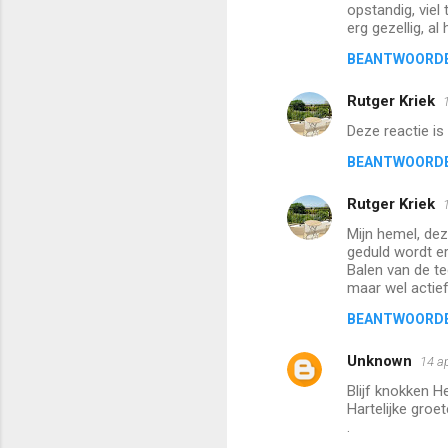
opstandig, viel 
erg gezellig, a
BEANTWOORD
Rutger Kriek
Deze reactie is
BEANTWOORD
Rutger Kriek
Mijn hemel, dez
geduld wordt er
Balen van de te
maar wel actief
BEANTWOORD
Unknown
14 a
Blijf knokken H
Hartelijke groe
.