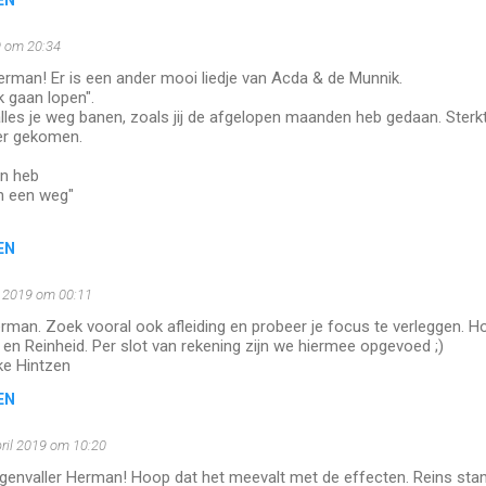
EN
9 om 20:34
erman! Er is een ander mooi liedje van Acda & de Munnik.
 gaan lopen".
les je weg banen, zoals jij de afgelopen maanden heb gedaan. Sterk
ver gekomen.
en heb
an een weg"
EN
l 2019 om 00:11
rman. Zoek vooral ook afleiding en probeer je focus te verleggen. Hop
en Reinheid. Per slot van rekening zijn we hiermee opgevoed ;)
ke Hintzen
EN
ril 2019 om 10:20
genvaller Herman! Hoop dat het meevalt met de effecten. Reins stam