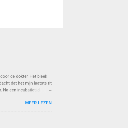
door de dokter. Het bleek
dacht dat het mijn laatste rit
 Na een incubatietijd,
t van het ziekenhuis, werd
MEER LEZEN
an van onzekerheid, eerst
hier deed, begon ik aan mijn
nsysteem weerbaar te maken
nieuwe zijn. 'Wat doe je in