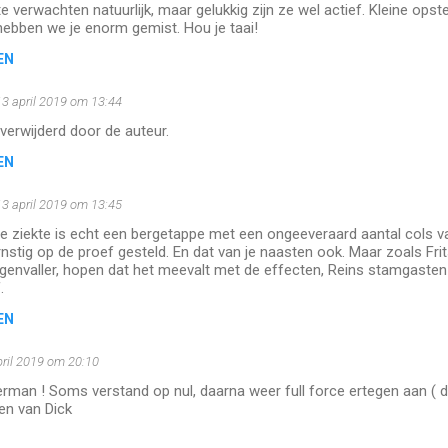
te verwachten natuurlijk, maar gelukkig zijn ze wel actief. Kleine opste
l hebben we je enorm gemist. Hou je taai!
EN
13 april 2019 om 13:44
 verwijderd door de auteur.
EN
13 april 2019 om 13:45
e ziekte is echt een bergetappe met een ongeeveraard aantal cols v
nstig op de proef gesteld. En dat van je naasten ook. Maar zoals Frit
genvaller, hopen dat het meevalt met de effecten, Reins stamgasten 
.
EN
pril 2019 om 20:10
erman ! Soms verstand op nul, daarna weer full force ertegen aan ( d
ten van Dick