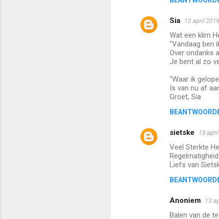
BEANTWOORD
Sia
12 april 201
Wat een klim H
"Vandaag ben ik
Over ondanks al
Je bent al zo 
"Waar ik gelop
Is van nu af a
Groet, Sia
BEANTWOORD
sietske
13 apri
Veel Sterkte He
Regelmatigheid 
Liefs van Siets
BEANTWOORD
Anoniem
13 ap
Balen van de te