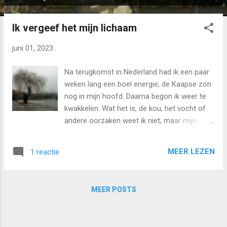
P
o
Ik vergeef het mijn lichaam
s
t
juni 01, 2023
s
Na terugkomst in Nederland had ik een paar
weken lang een boel energie, de Kaapse zon
nog in mijn hoofd. Daarna begon ik weer te
kwakkelen. Wat het is, de kou, het vocht of
andere oorzaken weet ik niet, maar mijn
lichaam heeft moeite met het Nederlandse
voorjaar. Ik had me voorgenomen bij de
MEER LEZEN
1 reactie
geringste tegenslag in het vliegtuig te
stappen naar het dichstbijzijnde warme oord,
maar toen puntje bij paaltje kwam had ik
MEER POSTS
geen zin om weer op de vlucht te slaan. Ik
wilde gewoon thuis zijn, in mijn eigen huis,
met kinderen die elke dag in en uit lopen en