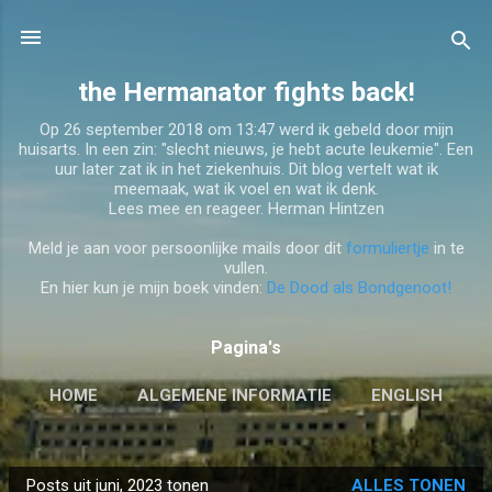
Doorgaan naar hoofdcontent
the Hermanator fights back!
Op 26 september 2018 om 13:47 werd ik gebeld door mijn
huisarts. In een zin: "slecht nieuws, je hebt acute leukemie". Een
uur later zat ik in het ziekenhuis. Dit blog vertelt wat ik
meemaak, wat ik voel en wat ik denk.
Lees mee en reageer. Herman Hintzen
Meld je aan voor persoonlijke mails door dit
formuliertje
in te
vullen.
En hier kun je mijn boek vinden:
De Dood als Bondgenoot!
Pagina's
HOME
ALGEMENE INFORMATIE
ENGLISH
MEER…
GAME
Posts uit juni, 2023 tonen
ALLES TONEN