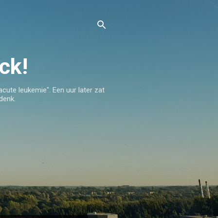
ck!
acute leukemie". Een uur later zat
 denk.