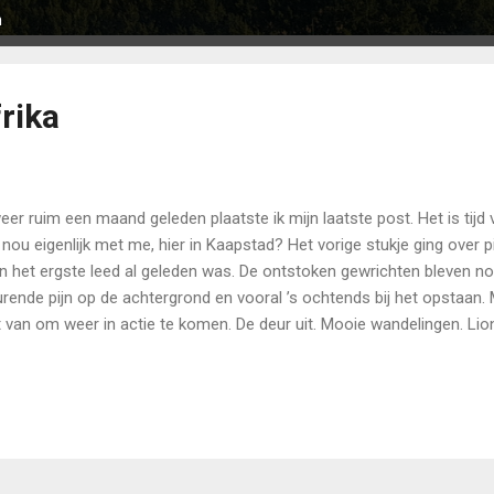
n
rika
eer ruim een maand geleden plaatste ik mijn laatste post. Het is tijd
 nou eigenlijk met me, hier in Kaapstad? Het vorige stukje ging over pij
n het ergste leed al geleden was. De ontstoken gewrichten bleven no
rende pijn op de achtergrond en vooral ’s ochtends bij het opstaan.
t van om weer in actie te komen. De deur uit. Mooie wandelingen. Lio
wongen. Een flinke klim, zij het nog wel op halve snelheid. Inmiddels
nengedruppeld, inclusief aanhang en, tot ieders vreugde, kleinzoon 
tregelen in Nederland hadden ons doen besluiten om niet voor Kerst
terdam. Het leek niet haalbaar om daar op verantwoorde wijze met z’n 
r is dat makkelijker: door het mooie weer kan bijna alles buiten plaa
ereen die hier per vliegtuig aankomt...