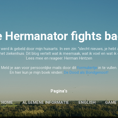
Doorgaan naar hoofdcontent
e Hermanator fights ba
d ik gebeld door mijn huisarts. In een zin: "slecht nieuws, je hebt 
 het ziekenhuis. Dit blog vertelt wat ik meemaak, wat ik voel en wat ik
Lees mee en reageer. Herman Hintzen
Meld je aan voor persoonlijke mails door dit
formuliertje
in te vullen.
En hier kun je mijn boek vinden:
De Dood als Bondgenoot!
Pagina's
HOME
ALGEMENE INFORMATIE
ENGLISH
GAME