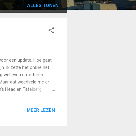
ALLES TONEN
 voor een update. Hoe gaat
n. Ik zette het online het
g wel even na-etteren.
 Maar dat weerhield me er
n’s Head en Tafelberg
 waren al onze kinderen hier
Dante! De beperkende
MEER LEZEN
 terug te keren naar
allen bij elkaar te zijn.
tsvinden. Bovendien heeft