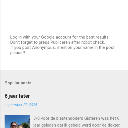
Log in with your Google account for the best results.
Don't forget to press Publiceren after robot check.
E
If you post Anonymous, mention your name in the post
e
please!!
n
r
e
a
c
t
Popular posts
i
e
p
6 jaar later
o
s
september 27, 2024
t
e
3-0 voor de blastendoders Gisteren was het 6
n
jaar geleden dat ik gebeld werd door de dokter.