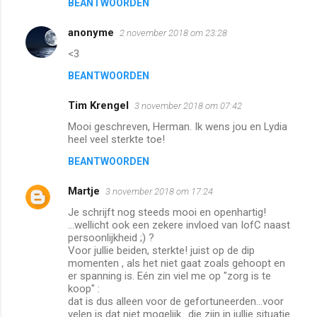
BEANTWOORDEN
anonyme
2 november 2018 om 23:28
<3
BEANTWOORDEN
Tim Krengel
3 november 2018 om 07:42
Mooi geschreven, Herman. Ik wens jou en Lydia
heel veel sterkte toe!
BEANTWOORDEN
Martje
3 november 2018 om 17:24
Je schrijft nog steeds mooi en openhartig!
...wellicht ook een zekere invloed van IofC naast
persoonlijkheid ;) ?
Voor jullie beiden, sterkte! juist op de dip
momenten , als het niet gaat zoals gehoopt en
er spanning is. Eén zin viel me op "zorg is te
koop" :
dat is dus alleen voor de gefortuneerden...voor
velen is dat niet mogelijk.. die zijn in jullie situatie