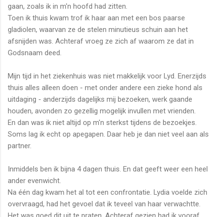
gaan, zoals ik in m'n hoofd had zitten.
Toen ik thuis kwam trof ik haar aan met een bos paarse
gladiolen, waarvan ze de stelen minutieus schuin aan het
afsnijden was. Achteraf vroeg ze zich af waarom ze dat in
Godsnaam deed.
Mijn tijd in het ziekenhuis was niet makkelijk voor Lyd. Enerzijds
thuis alles alleen doen - met onder andere een zieke hond als
uitdaging - anderzijds dagelijks mij bezoeken, werk gaande
houden, avonden zo gezellig mogelijk invullen met vrienden.
En dan was ik niet altijd op m'n sterkst tijdens de bezoekjes.
Soms lag ik echt op apegapen. Daar heb je dan niet veel aan als
partner.
Inmiddels ben ik bijna 4 dagen thuis. En dat geeft weer een heel
ander evenwicht.
Na één dag kwam het al tot een confrontatie. Lydia voelde zich
overvraagd, had het gevoel dat ik teveel van haar verwachtte.
Het was goed dit uit te praten. Achteraf gezien had ik vooraf