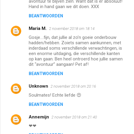
avontuur te blijven zien. Want dat is er absoluut!
e
Hand in hand gaan we dit doen. XXX
s
BEANTWOORDEN
Maria M.
2 november 2018 om 18:14
Gosje....fijn, dat jullie al zo’n goeie onderbouw
hadden/hebben. Zoiets samen aankunnen, met
inderdaad soms verschillende verwachtingen, is
een enorme uitdaging, die verschillende kanten
op kan gaan. Ben heel ontroerd hoe jullie samen
dit “avontuur” aangaan! Pet af!
BEANTWOORDEN
Unknown
2 november 2018 om 20:16
Soulmates! Echte liefde 😍
BEANTWOORDEN
Annemijn
2 november 2018 om 21:40
❤❤