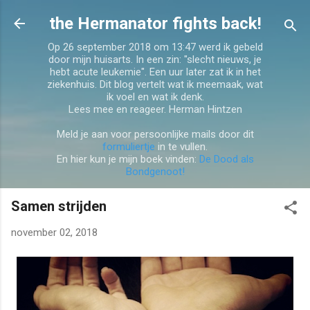
Doorgaan naar hoofdcontent
the Hermanator fights back!
Op 26 september 2018 om 13:47 werd ik gebeld
door mijn huisarts. In een zin: "slecht nieuws, je
hebt acute leukemie". Een uur later zat ik in het
ziekenhuis. Dit blog vertelt wat ik meemaak, wat
ik voel en wat ik denk.
Lees mee en reageer. Herman Hintzen
Meld je aan voor persoonlijke mails door dit
formuliertje
in te vullen.
En hier kun je mijn boek vinden:
De Dood als
Bondgenoot!
Samen strijden
november 02, 2018