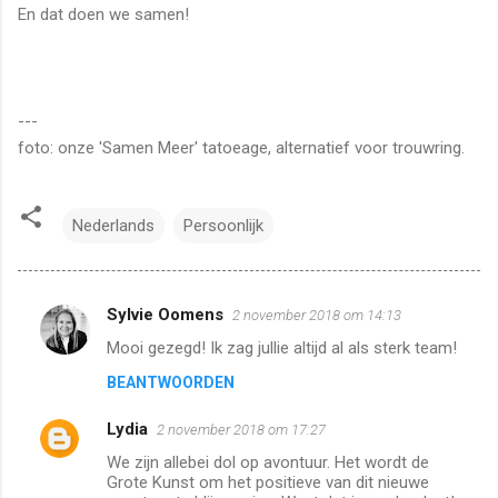
En dat doen we samen!
---
foto: onze 'Samen Meer' tatoeage, alternatief voor trouwring.
Nederlands
Persoonlijk
Sylvie Oomens
2 november 2018 om 14:13
R
Mooi gezegd! Ik zag jullie altijd al als sterk team!
e
BEANTWOORDEN
a
c
Lydia
2 november 2018 om 17:27
t
We zijn allebei dol op avontuur. Het wordt de
i
Grote Kunst om het positieve van dit nieuwe