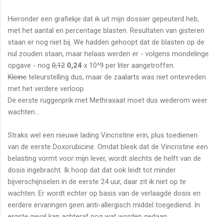
Hieronder een grafiekje dat ik uit mijn dossier gepeuterd heb,
met het aantal en percentage blasten. Resultaten van gisteren
staan er nog niet bij. We hadden gehoopt dat de blasten op de
nul zouden staan, maar helaas werden er - volgens mondelinge
opgave - nog
0,12
0,24
x 10^9 per liter aangetroffen.
Kleine
teleurstelling dus, maar de zaalarts was niet ontevreden
met het verdere verloop.
De eerste ruggenprik met Methraxaat moet dus wederom weer
wachten...
Straks wel een nieuwe lading Vincristine erin, plus toedienen
van de eerste Doxorubicine. Omdat bleek dat de Vincristine een
belasting vormt voor mijn lever, wordt slechts de helft van de
dosis ingebracht. Ik hoop dat dat ook leidt tot minder
bijverschijnselen in de eerste 24 uur, daar zit ik niet op te
wachten. Er wordt echter op basis van de verlaagde dosis en
eerdere ervaringen geen anti-allergisch middel toegediend. In
ergste geval kan achteraf nog wat worden gedaan.