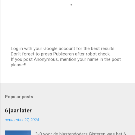
Log in with your Google account for the best results.
Don't forget to press Publiceren after robot check.
E
If you post Anonymous, mention your name in the post
e
please!!
n
r
e
a
c
t
Popular posts
i
e
p
6 jaar later
o
s
september 27, 2024
t
e
3-0 voor de blastendoders Gisteren was het 6