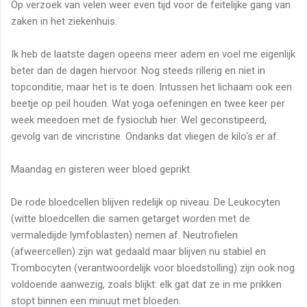
Op verzoek van velen weer even tijd voor de feitelijke gang van
zaken in het ziekenhuis.
Ik heb de laatste dagen opeens meer adem en voel me eigenlijk
beter dan de dagen hiervoor. Nog steeds rillerig en niet in
topconditie, maar het is te doen. Intussen het lichaam ook een
beetje op peil houden. Wat yoga oefeningen en twee keer per
week meedoen met de fysioclub hier. Wel geconstipeerd,
gevolg van de vincristine. Ondanks dat vliegen de kilo's er af.
Maandag en gisteren weer bloed geprikt.
De rode bloedcellen blijven redelijk op niveau. De Leukocyten
(witte bloedcellen die samen getarget worden met de
vermaledijde lymfoblasten) nemen af. Neutrofielen
(afweercellen) zijn wat gedaald maar blijven nu stabiel en
Trombocyten (verantwoordelijk voor bloedstolling) zijn ook nog
voldoende aanwezig, zoals blijkt: elk gat dat ze in me prikken
stopt binnen een minuut met bloeden.