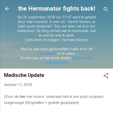
Doorgaan naar hoofdcontent
the Hermanator fights back!
Op 26 september 2018 om 13:47 werd ik gebeld
door mijn huisarts. In een zin: "slecht nieuws, je
hebt acute leukemie". Een uur later zat ik in het
ziekenhuis. Dit blog vertelt wat ik meemaak, wat
ik voel en wat ik denk.
Lees mee en reageer. Herman Hintzen
Meld je aan voor persoonlijke mails door dit
formuliertje
in te vullen.
En hier kun je mijn boek vinden:
De Dood als
Bondgenoot!
Medische Update
oktober 11, 2018
(Voor de
her
-her-lezers: onderaan heb ik een post scriptum
toegevoegd. EN getallen + grafiek geüpdated)