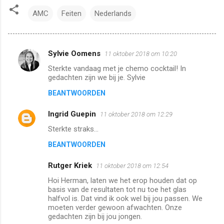
AMC
Feiten
Nederlands
Sylvie Oomens
11 oktober 2018 om 10:20
R
Sterkte vandaag met je chemo cocktail! In
e
gedachten zijn we bij je. Sylvie
a
BEANTWOORDEN
c
Ingrid Guepin
t
11 oktober 2018 om 12:29
i
Sterkte straks...
e
BEANTWOORDEN
s
Rutger Kriek
11 oktober 2018 om 12:54
Hoi Herman, laten we het erop houden dat op
basis van de resultaten tot nu toe het glas
halfvol is. Dat vind ik ook wel bij jou passen. We
moeten verder gewoon afwachten. Onze
gedachten zijn bij jou jongen.