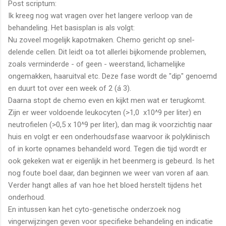
Post scriptum:
Ik kreeg nog wat vragen over het langere verloop van de
behandeling. Het basisplan is als volgt:
Nu zoveel mogelijk kapotmaken. Chemo gericht op snel-
delende cellen. Dit leidt oa tot allerlei bijkomende problemen,
zoals verminderde - of geen - weerstand, lichamelijke
ongemakken, haaruitval etc. Deze fase wordt de "dip" genoemd
en duurt tot over een week of 2 (á 3).
Daarna stopt de chemo even en kijkt men wat er terugkomt.
Zijn er weer voldoende leukocyten (>1,0 x10^9 per liter) en
neutrofielen (>0,5 x 10^9 per liter), dan mag ik voorzichtig naar
huis en volgt er een onderhoudsfase waarvoor ik polyklinisch
of in korte opnames behandeld word. Tegen die tijd wordt er
ook gekeken wat er eigenlijk in het beenmerg is gebeurd. Is het
nog foute boel daar, dan beginnen we weer van voren af aan.
Verder hangt alles af van hoe het bloed herstelt tijdens het
onderhoud.
En intussen kan het cyto-genetische onderzoek nog
vingerwijzingen geven voor specifieke behandeling en indicatie